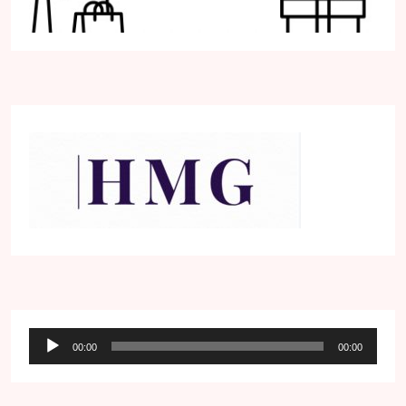
Audio
00:00
00:00
přehrávač