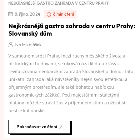
NEJKRÁSNĚJŠÍ GASTRO ZAHRADA V CENTRU PRAHY
8. října, 2024
6 min čtení
Nejkrásnější gastro zahrada v centru Prahy:
Slovanský dům
Ivo Mikolášek
V samotném srdci Prahy, mezi ruchy městského života a
historickými budovami, se ukrývá oáza klidu a krásy –
revitalizovaná neobarokní zahrada Slovanského domu. Tato
unikátní zahrada láká návštěvníky nejen svou estetikou a
příjemným prostředím, ale také bohatou nabídkou
gastronomických zážitků. Pod majestátními staletými
platany můžete strávit čas v příjemném stínu a užívat si
pestré kulinářské
Pokračovat ve čtení