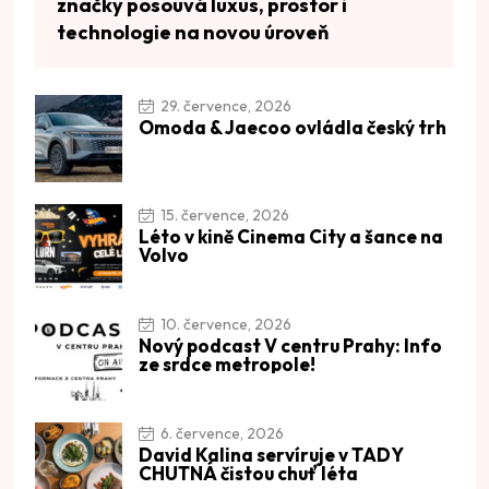
značky posouvá luxus, prostor i
technologie na novou úroveň
29. července, 2026
Omoda & Jaecoo ovládla český trh
15. července, 2026
Léto v kině Cinema City a šance na
Volvo
10. července, 2026
Nový podcast V centru Prahy: Info
ze srdce metropole!
6. července, 2026
David Kalina servíruje v TADY
CHUTNÁ čistou chuť léta