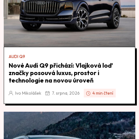
AUDI Q9
Nové Audi Q9 přichází: Vlajková loď
značky posouvá luxus, prostor i
technologie na novou úroveň
Ivo Mikolášek
7. srpna, 2026
4 min čtení