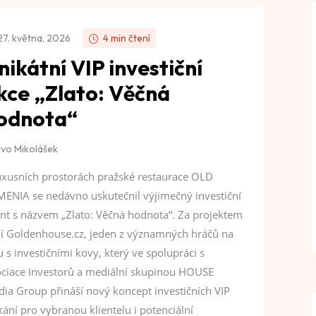
27. května, 2026
4 min čtení
nikátní VIP investiční
kce „Zlato: Věčná
odnota“
Ivo Mikolášek
uxusních prostorách pražské restaurace OLD
ENIA se nedávno uskutečnil výjimečný investiční
nt s názvem „Zlato: Věčná hodnota“. Za projektem
jí Goldenhouse.cz, jeden z významných hráčů na
u s investičními kovy, který ve spolupráci s
ciace Investorů a mediální skupinou HOUSE
ia Group přináší nový koncept investičních VIP
kání pro vybranou klientelu i potenciální