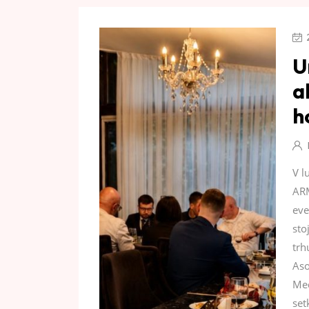
U
a
h
V l
ARM
eve
sto
trh
Aso
Med
set