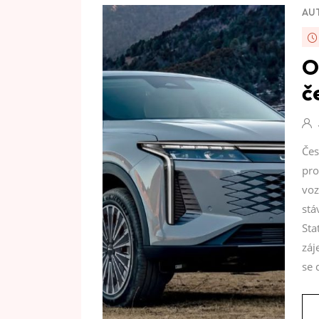
AU
O
č
Čes
pro
voz
stá
Sta
záj
se 