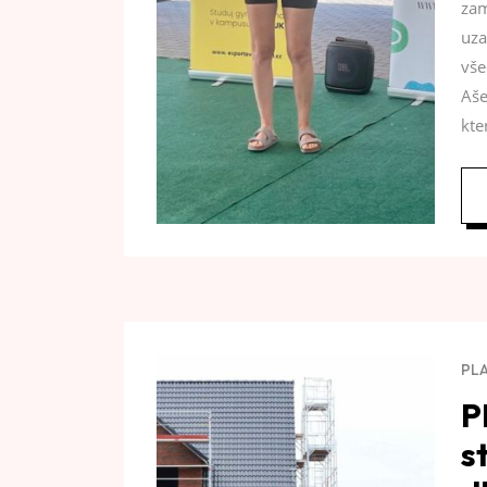
zam
uza
vše
Aše
kte
PL
P
s