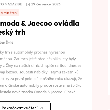
TO MAGAZIBE
29. července, 2026
4 min čtení
moda & Jaecoo ovládla
eský trh
Jan Šmíd
ký trh s automobily prochází výraznou
měnou. Zatímco ještě před několika lety byly
y z Číny na našich silnicích spíše raritou, dnes se
vají běžnou součástí nabídky i zájmu zákazníků.
tistiky za první pololetí letošního roku ukazují, že
em o čínské automobily prudce roste a na špičku
dostala nová značka Omoda & Jaecoo. Čínské
Pokračovat ve čtení