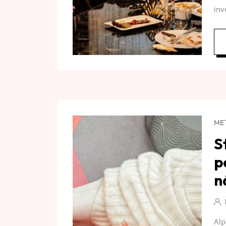
inv
ME
S
p
n
Alp