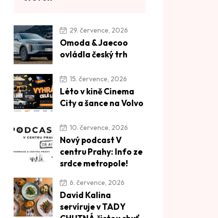
29. července, 2026
Omoda & Jaecoo
ovládla český trh
15. července, 2026
Léto v kině Cinema
City a šance na Volvo
10. července, 2026
Nový podcast V
centru Prahy: Info ze
srdce metropole!
6. července, 2026
David Kalina
servíruje v TADY