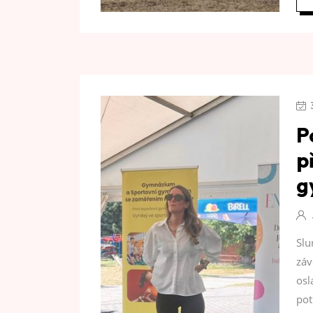
P
p
g
Slu
záv
osl
pot