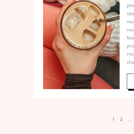
pře
obs
moh
nov
Mat
pro
ros
cha
1
2
…