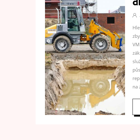
d
Hle
zby
VM 
zák
slu
půs
rep
na 