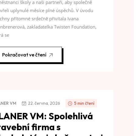
ěstnanci školy a naši partneři, aby společně
vřeli uplynulé měsíce plné úspěchů. V úvodu
chny přítomné srdečně přivítala Ivana
nbrenerová, zakladatelka Twisten Foundation,
rá se
Pokračovat ve čtení
ANER VM
22. června, 2026
5 min čtení
LANER VM: Spolehlivá
tavební firma s