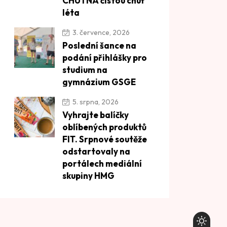
CHUTNÁ čistou chuť
léta
3. července, 2026
Poslední šance na
podání přihlášky pro
studium na
gymnázium GSGE
5. srpna, 2026
Vyhrajte balíčky
oblíbených produktů
FIT. Srpnové soutěže
odstartovaly na
portálech mediální
skupiny HMG