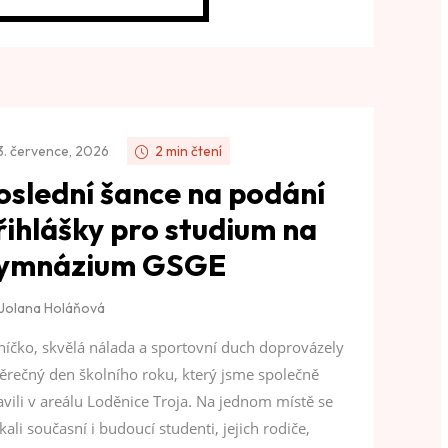
3. července, 2026
2 min čtení
oslední šance na podání
řihlášky pro studium na
ymnázium GSGE
Jolana Holáňová
níčko, skvělá nálada a sportovní duch doprovázely
ěrečný den školního roku, který jsme společně
avili v areálu Loděnice Troja. Na jednom místě se
kali současní i budoucí studenti, jejich rodiče,