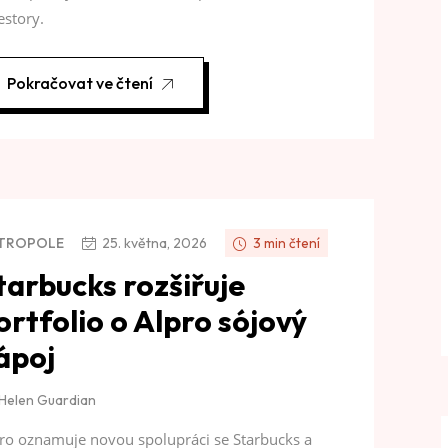
estory.
Pokračovat ve čtení
TROPOLE
25. května, 2026
3 min čtení
tarbucks rozšiřuje
ortfolio o Alpro sójový
ápoj
Helen Guardian
ro oznamuje novou spolupráci se Starbucks a