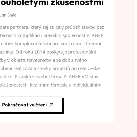
louholetými zkušenostmi
Jan Šmíd
dáte partnera, který zajistí celý průběh stavby bez
tečných komplikací? Stavební společnost PLANER
nabízí komplexní řešení pro soukromé i firemní
azníky. Od roku 2014 poskytuje profesionální
žby v oblasti stavebnictví a za dobu svého
obení realizovala stovky projektů po celé České
ublice. Pražská stavební firma PLANER VM staví
zkušenostech, kvalitním řemesle a individuálním
Pokračovat ve čtení