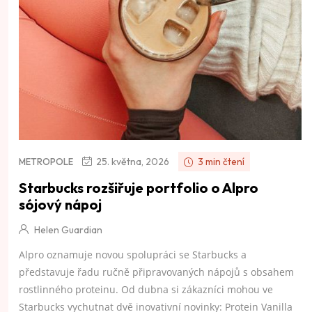
25. května, 2026
3 min čtení
METROPOLE
Starbucks rozšiřuje portfolio o Alpro
sójový nápoj
Helen Guardian
Alpro oznamuje novou spolupráci se Starbucks a
představuje řadu ručně připravovaných nápojů s obsahem
rostlinného proteinu. Od dubna si zákazníci mohou ve
Starbucks vychutnat dvě inovativní novinky: Protein Vanilla