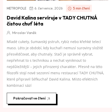
6. července, 2026
5 min čtení
METROPOLE
David Kalina servíruje v TADY CHUTNÁ
čistou chuť léta
Miroslav Vaněk
Mladé cukety, šumavský pstruh, rybíz nebo křehké telecí
maso. Léto je období, kdy kuchaři nemusí suroviny složitě
přesvědčovat, aby chutnaly. Stačí je správně vybrat,
nepřehnat to s technikou a nechat vyniknout to
nejdůležitější – jejich přirozený charakter. Přesně na této
filozofii stojí nové sezonní menu restaurací TADY CHUTNÁ,
které připravil šéfkuchař David Kalina. Místo efektních
kombinací sází
Pokračovat ve čtení