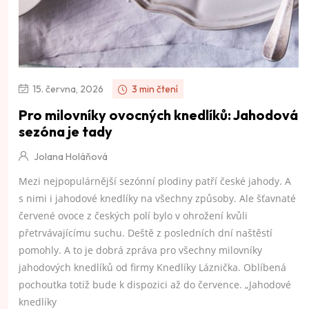
15. června, 2026
3 min čtení
Pro milovníky ovocných knedlíků: Jahodová
sezóna je tady
Jolana Holáňová
Mezi nejpopulárnější sezónní plodiny patří české jahody. A
s nimi i jahodové knedlíky na všechny způsoby. Ale šťavnaté
červené ovoce z českých polí bylo v ohrožení kvůli
přetrvávajícímu suchu. Deště z posledních dní naštěstí
pomohly. A to je dobrá zpráva pro všechny milovníky
jahodových knedlíků od firmy Knedlíky Láznička. Oblíbená
pochoutka totiž bude k dispozici až do července. „Jahodové
knedlíky