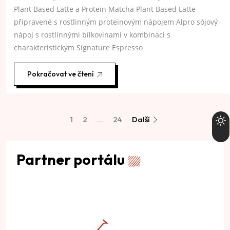
Plant Based Latte a Protein Matcha Plant Based Latte
připravené s rostlinným proteinovým nápojem Alpro sójový
nápoj s rostlinnými bílkovinami v kombinaci s
charakteristickým Signature Espresso
Pokračovat ve čtení
1
2
…
24
Další
Partner portálu