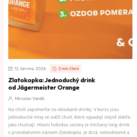
12. června, 2026
2 min čtení
Zlatokopka: Jednoduchý drink
od Jägermeister Orange
Miroslav Vaněk
Na chvíli zapomeňte na okoukané drinky. V kurzu jsou
jednoduché mixy se svěží chutí, které vypadají stejně dobře,
jako chutnají. Hlavní hvězdou sezóny je míchaný long drink
s provokativním názvem Zlatokopka. Je drzá, sebevědomá a