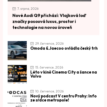
7. srpna, 2026
Nové Audi Q9 přichází: Vlajková loď
značky posouvá luxus, prostor i
technologie na novou úroveň
29. července, 2026
Omoda & Jaecoo ovládla český trh
15. července, 2026
Léto v kině Cinema City a šance na
Volvo
10. července, 2026
Nový podcast V centru Prahy: Info
ze srdce metropole!