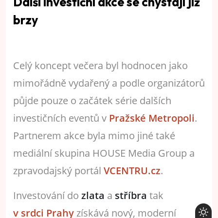
Další investiční akce se chystají již
brzy
Celý koncept večera byl hodnocen jako
mimořádně vydařený a podle organizátorů
půjde pouze o začátek série dalších
investičních eventů v
Pražské Metropoli
.
Partnerem akce byla mimo jiné také
mediální skupina HOUSE Media Group a
zpravodajský portál
VCENTRU.cz
.
Investování do
zlata
a
stříbra
tak
v srdci Prahy
získává nový, moderní