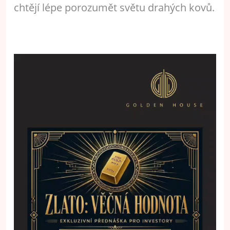
chtějí lépe porozumět světu drahých kovů.