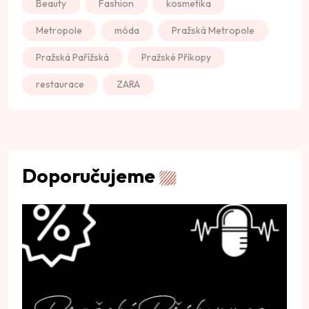
Beauty
Fashion
kosmetika
Metropole
móda
Pražská Metropole
Pražská Pařížská
Pražské Příkopy
restaurace
ZARA
Doporučujeme