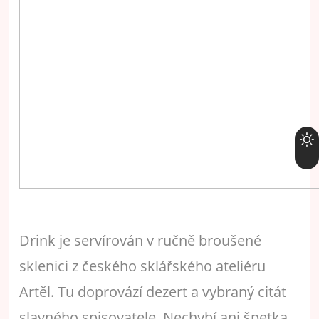
Drink je servírován v ručně broušené
sklenici z českého sklářského ateliéru
Artěl. Tu doprovází dezert a vybraný citát
slavného spisovatele. Nechybí ani špetka